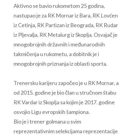
Aktivno se bavio rukometom 25 godina,
nastupao je za RK Mornar iz Bara, RK Lovćen
iz Cetinja, RK Partizan iz Beograda, RK Rudar
iz Pljevalja, RK Metalurg iz Skoplja. Osvajač je
mnogobrojnih državnih i međunarodnih
takmičenja u rukometu, a dobitnik je i
mnogobrojnih priznanja iz oblasti sporta.
Trenersku karijeru započeo je u RK Mornar, a
od 2015. godine je bio član u stručnom štabu
RK Vardar iz Skoplja sa kojim je 2017. godine
osvojio Ligu evropskih šampiona.
Bio je i trener golmana u svim
reprezentativnim selekcijama reprezentacije