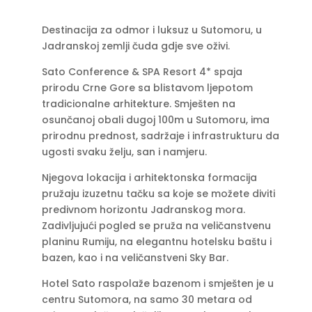
Destinacija za odmor i luksuz u Sutomoru, u
Jadranskoj zemlji čuda gdje sve oživi.
Sato Conference & SPA Resort 4* spaja
prirodu Crne Gore sa blistavom ljepotom
tradicionalne arhitekture. Smješten na
osunčanoj obali dugoj 100m u Sutomoru, ima
prirodnu prednost, sadržaje i infrastrukturu da
ugosti svaku želju, san i namjeru.
Njegova lokacija i arhitektonska formacija
pružaju izuzetnu tačku sa koje se možete diviti
predivnom horizontu Jadranskog mora.
Zadivljujući pogled se pruža na veličanstvenu
planinu Rumiju, na elegantnu hotelsku baštu i
bazen, kao i na veličanstveni Sky Bar.
Hotel Sato raspolaže bazenom i smješten je u
centru Sutomora, na samo 30 metara od