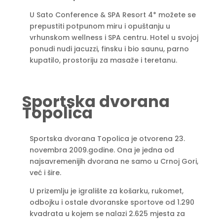
U Sato Conference & SPA Resort 4* možete se
prepustiti potpunom miru i opuštanju u
vrhunskom wellness i SPA centru. Hotel u svojoj
ponudi nudi jacuzzi, finsku i bio saunu, parno
kupatilo, prostoriju za masaže i teretanu.
Sportska dvorana
Topolica
Sportska dvorana Topolica je otvorena 23.
novembra 2009.godine. Ona je jedna od
najsavremenijih dvorana ne samo u Crnoj Gori,
već i šire.
U prizemlju je igralište za košarku, rukomet,
odbojku i ostale dvoranske sportove od 1.290
kvadrata u kojem se nalazi 2.625 mjesta za