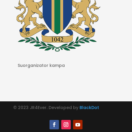
S
uorganizator kampa
© 2023 JR4Ever. Developed by
BlackDot