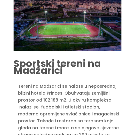
Sportski tereni na
Madžarici
Tereni na Madžarici se nalaze u neposrednoj
blizini hotela Princes. Obuhvataju zemljišni
prostor od 102.188 m2. U okviru kompleksa
nalazi se fudbalski i atletski stadion,
moderno opremljene svlačionice i magacinski
prostor. Takođe i restoran sa terasom koja
gleda na terene i more, a sa njegove sjeverne
strane nalazi se parking sa 200 mjesta za