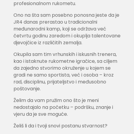
profesionalnom rukometu.
Ono na šta sam posebno ponosna jeste da je
JR4 danas prerastao u tradicionalni
međunarodni kamp, koji se održava već
četvrtu godinu zaredom i okuplja talentovane
djevojčice iz različitih zemalja.
Okupila sam tim vrhunskih i iskusnih trenera,
kao i istaknute rukometne igračice, sa ciljem
da zajedno stvorimo okruženje u kojem se
gradi ne samo sportista, već i osoba – kroz
rad, disciplinu, prijateljstvo i međusobno
poštovanje.
Želim da vam pružim ono što je meni
nedostajalo na početku – podršku, znanje i
vjeru da je sve moguće.
Želiš li da i tvoji snovi postanu stvarnost?