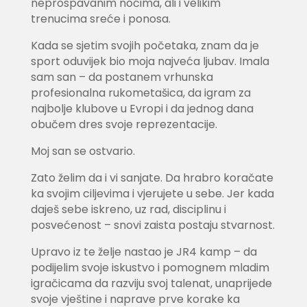
neprospavanim noćima, ali i velikim
trenucima sreće i ponosa.
Kada se sjetim svojih početaka, znam da je
sport oduvijek bio moja najveća ljubav. Imala
sam san – da postanem vrhunska
profesionalna rukometašica, da igram za
najbolje klubove u Evropi i da jednog dana
obučem dres svoje reprezentacije.
Moj san se ostvario.
Zato želim da i vi sanjate. Da hrabro koračate
ka svojim ciljevima i vjerujete u sebe. Jer kada
daješ sebe iskreno, uz rad, disciplinu i
posvećenost – snovi zaista postaju stvarnost.
Upravo iz te želje nastao je JR4 kamp – da
podijelim svoje iskustvo i pomognem mladim
igračicama da razviju svoj talenat, unaprijede
svoje vještine i naprave prve korake ka